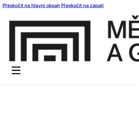
Přeskočit na hlavní obsah
Přeskočit na zápatí
Pro školy
Přednášky
Workshopy
Umělecká
akademie
Barvožrouti
Akce a aktuality
Ubytování
Fotogalerie
Kontakty
Facebook
Instagram
Youtube