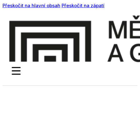
Přeskočit na hlavní obsah
Přeskočit na zápatí
Pro školy
Přednášky
Workshopy
Umělecká
akademie
Barvožrouti
Akce a aktuality
Ubytování
Fotogalerie
Kontakty
Facebook
Instagram
Youtube