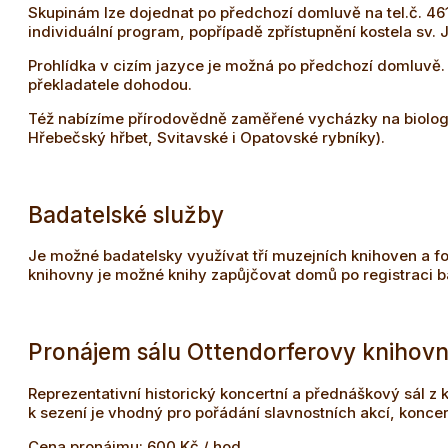
Skupinám lze dojednat po předchozí domluvě na tel.č. 4
individuální program, popřípadě zpřístupnění kostela sv.
Prohlídka v cizím jazyce je možná po předchozí domluvě.
překladatele dohodou.
Též nabízíme přírodovědně zaměřené vycházky na biologic
Hřebečský hřbet, Svitavské i Opatovské rybníky).
Badatelské služby
Je možné badatelsky využívat tří muzejních knihoven a fo
knihovny je možné knihy zapůjčovat domů po registraci b
Pronájem sálu Ottendorferovy knihov
Reprezentativní historický koncertní a přednáškový sál z k
k sezení je vhodný pro pořádání slavnostních akcí, koncer
Cena pronájmu: 600 Kč / hod.