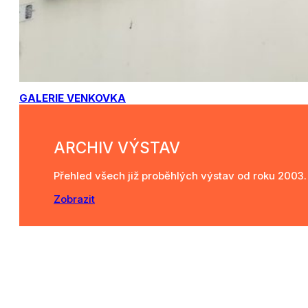
GALERIE VENKOVKA
ARCHIV VÝSTAV
Přehled všech již proběhlých výstav od roku 2003. P
Zobrazit