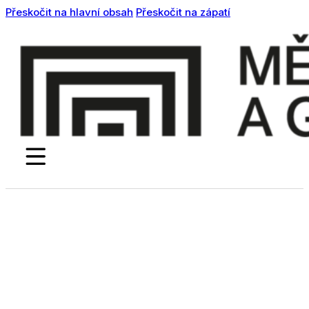
Přeskočit na hlavní obsah
Přeskočit na zápatí
Pro školy
Přednášky
Workshopy
Umělecká
akademie
Barvožrouti
Akce a aktuality
Ubytování
Fotogalerie
Kontakty
Facebook
Instagram
Youtube