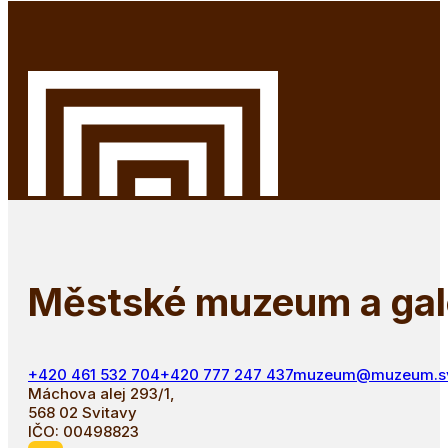
Městské muzeum a gale
+420 461 532 704
+420 777 247 437
muzeum@muzeum.svi
Máchova alej 293/1,
568 02 Svitavy
IČO: 00498823